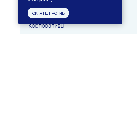
Р
а
с
п
и
с
а
н
и
е
ОК, Я НЕ ПРОТИВ
Р
а
с
п
и
с
а
н
и
е
К
о
р
п
о
р
а
т
и
в
ы
К
о
р
п
о
р
а
т
и
в
ы
Н
о
в
и
ч
к
а
м
Н
о
в
и
ч
к
а
м
F
A
Q
F
A
Q
© 2025, 8 НОТА Нижний
Новгород