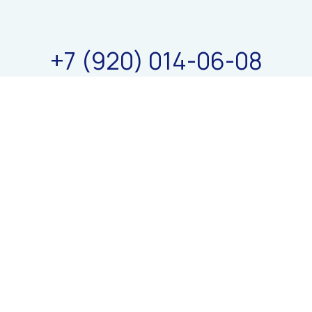
+
7
(
9
2
0
)
0
1
4
-
0
6
-
0
8
+
7
(
9
2
0
)
0
1
4
-
0
6
-
0
8
8
n
o
t
a
_
q
u
i
z
@
m
a
i
l
.
r
u
8
n
o
t
a
_
q
u
i
z
@
m
a
i
l
.
r
u
Политика
конфиденциальности
Tilda
Made on