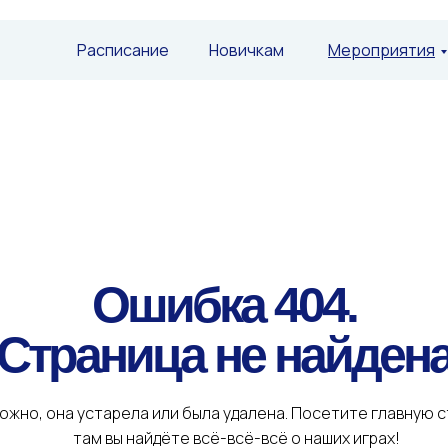
Мероприятия
Р
а
с
п
и
с
а
н
и
е
Н
о
в
и
ч
к
а
м
Р
а
с
п
и
с
а
н
и
е
Н
о
в
и
ч
к
а
м
Ошибка 404.
Страница не найден
ожно, она устарела или была удалена. Посетите главную с
там вы найдёте всё-всё-всё о наших играх!