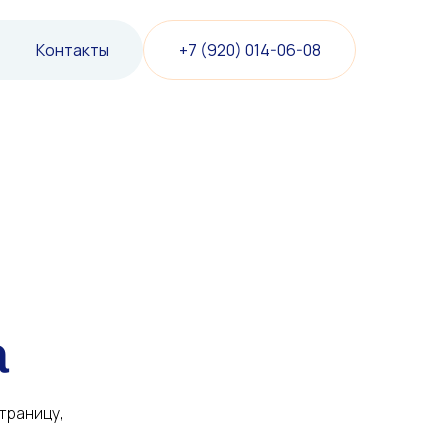
+7 (920) 014-06-08
К
о
н
т
а
к
т
ы
К
о
н
т
а
к
т
ы
а
траницу,